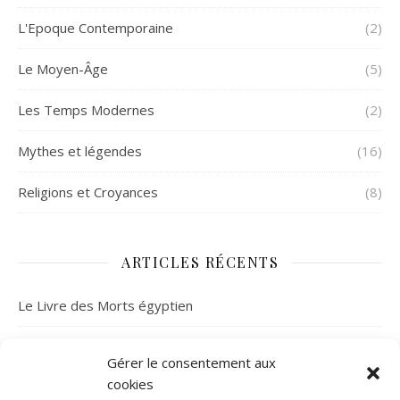
L'Epoque Contemporaine
(2)
Le Moyen-Âge
(5)
Les Temps Modernes
(2)
Mythes et légendes
(16)
Religions et Croyances
(8)
ARTICLES RÉCENTS
Le Livre des Morts égyptien
À la découverte de la mythologie celtique
Gérer le consentement aux
cookies
La mystérieuse fortune de l’abbé Saunière