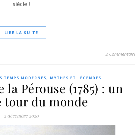
siècle !
LIRE LA SUITE
2 Commentair
,
S TEMPS MODERNES
MYTHES ET LÉGENDES
 la Pérouse (1785) : un
e tour du monde
2 décembre 2020