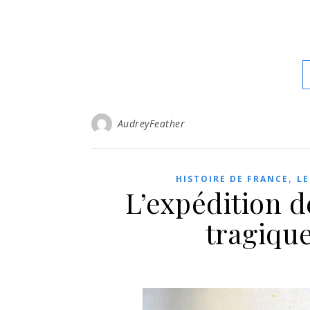
AudreyFeather
,
HISTOIRE DE FRANCE
LE
L’expédition de
tragiqu