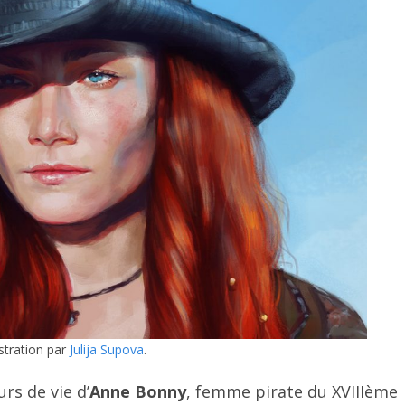
ustration par
Julija Supova
.
rs de vie d’
Anne Bonny
, femme pirate du XVIIIème