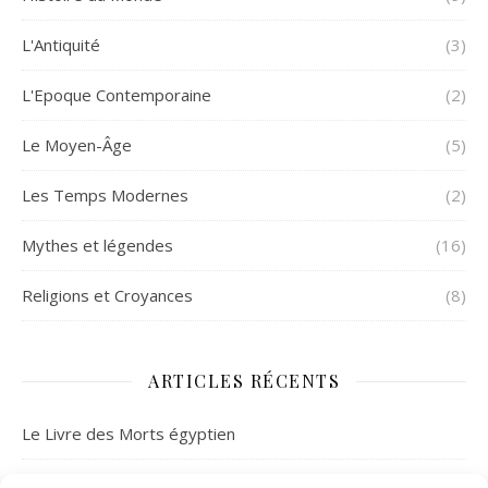
L'Antiquité
(3)
L'Epoque Contemporaine
(2)
Le Moyen-Âge
(5)
Les Temps Modernes
(2)
Mythes et légendes
(16)
Religions et Croyances
(8)
ARTICLES RÉCENTS
Le Livre des Morts égyptien
À la découverte de la mythologie celtique