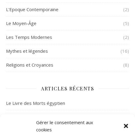
L'Epoque Contemporaine
(2)
Le Moyen-Âge
(5)
Les Temps Modernes
(2)
Mythes et légendes
(16)
Religions et Croyances
(8)
ARTICLES RÉCENTS
Le Livre des Morts égyptien
À la découverte de la mythologie celtique
Gérer le consentement aux
cookies
La mystérieuse fortune de l’abbé Saunière