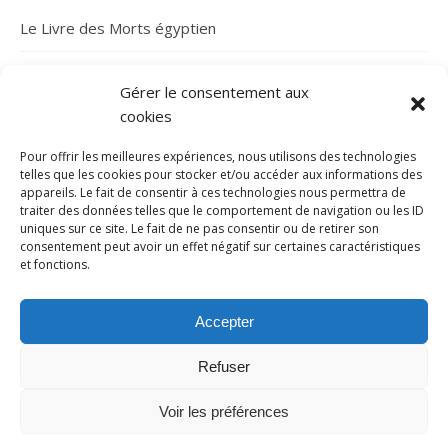
Le Livre des Morts égyptien
À la découverte de la mythologie celtique
Gérer le consentement aux
cookies
La mystérieuse fortune de l’abbé Saunière
Pour offrir les meilleures expériences, nous utilisons des technologies
Le folklore français : à la découverte de 3 créatures
telles que les cookies pour stocker et/ou accéder aux informations des
appareils. Le fait de consentir à ces technologies nous permettra de
terrifiantes !
traiter des données telles que le comportement de navigation ou les ID
uniques sur ce site. Le fait de ne pas consentir ou de retirer son
consentement peut avoir un effet négatif sur certaines caractéristiques
Les gargouilles : une tradition médiévale
et fonctions.
Accepter
Refuser
© 2026 Site Histoires de l'Ombre - Tous droits réservés.
Voir les préférences
Thème Ashe par
WP Royal
.