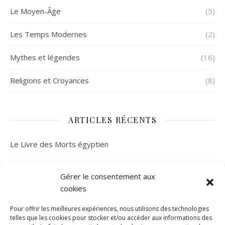
Le Moyen-Âge
(5)
Les Temps Modernes
(2)
Mythes et légendes
(16)
Religions et Croyances
(8)
ARTICLES RÉCENTS
Le Livre des Morts égyptien
À la découverte de la mythologie celtique
Gérer le consentement aux
cookies
La mystérieuse fortune de l’abbé Saunière
Pour offrir les meilleures expériences, nous utilisons des technologies
Le folklore français : à la découverte de 3 créatures
telles que les cookies pour stocker et/ou accéder aux informations des