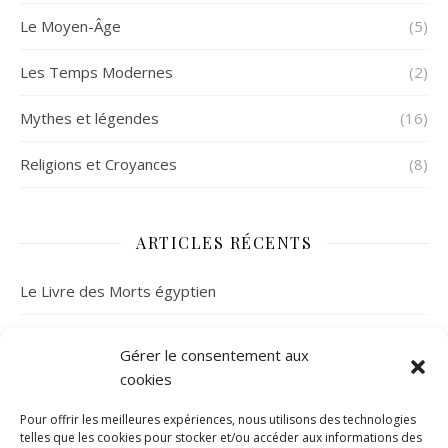
Le Moyen-Âge
(5)
Les Temps Modernes
(2)
Mythes et légendes
(16)
Religions et Croyances
(8)
ARTICLES RÉCENTS
Le Livre des Morts égyptien
À la découverte de la mythologie celtique
Gérer le consentement aux
cookies
La mystérieuse fortune de l’abbé Saunière
Pour offrir les meilleures expériences, nous utilisons des technologies
Le folklore français : à la découverte de 3 créatures
telles que les cookies pour stocker et/ou accéder aux informations des