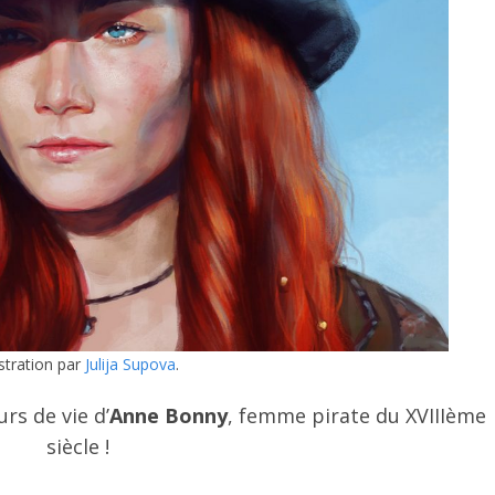
ustration par
Julija Supova
.
rs de vie d’
Anne Bonny
, femme pirate du XVIIIème
siècle !