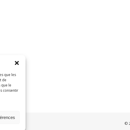
es que les
t de
 que le
as consentir
férences
© 2