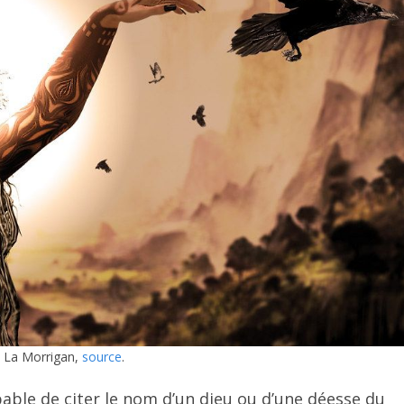
La Morrigan,
source
.
able de citer le nom d’un dieu ou d’une déesse du